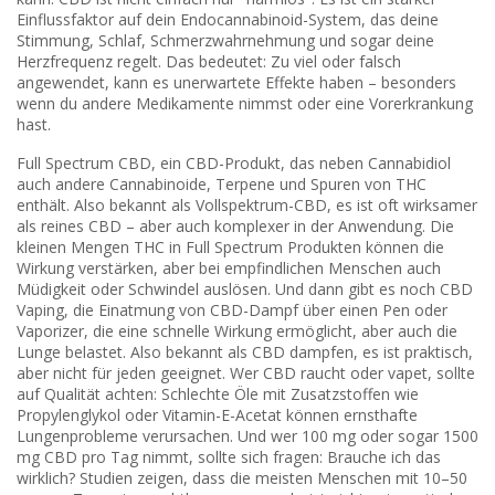
Einflussfaktor auf dein Endocannabinoid-System, das deine
Stimmung, Schlaf, Schmerzwahrnehmung und sogar deine
Herzfrequenz regelt. Das bedeutet: Zu viel oder falsch
angewendet, kann es unerwartete Effekte haben – besonders
wenn du andere Medikamente nimmst oder eine Vorerkrankung
hast.
Full Spectrum CBD
,
ein CBD-Produkt, das neben Cannabidiol
auch andere Cannabinoide, Terpene und Spuren von THC
enthält
. Also bekannt als
Vollspektrum-CBD
, es ist oft wirksamer
als reines CBD – aber auch komplexer in der Anwendung.
Die
kleinen Mengen THC in Full Spectrum Produkten können die
Wirkung verstärken, aber bei empfindlichen Menschen auch
Müdigkeit oder Schwindel auslösen. Und dann gibt es noch
CBD
Vaping
,
die Einatmung von CBD-Dampf über einen Pen oder
Vaporizer, die eine schnelle Wirkung ermöglicht, aber auch die
Lunge belastet
. Also bekannt als
CBD dampfen
, es ist praktisch,
aber nicht für jeden geeignet.
Wer CBD raucht oder vapet, sollte
auf Qualität achten: Schlechte Öle mit Zusatzstoffen wie
Propylenglykol oder Vitamin-E-Acetat können ernsthafte
Lungenprobleme verursachen. Und wer 100 mg oder sogar 1500
mg CBD pro Tag nimmt, sollte sich fragen: Brauche ich das
wirklich? Studien zeigen, dass die meisten Menschen mit 10–50