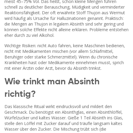
meist 45–75% Vol. Das heißt, schon kleine Mengen führen
schnell zu deutlicher Berauschung, Müdigkeit und verminderter
Reaktionsfähigkeit. Der oft erwähnte Stoff Thujon aus Wermut
wird häufig als Ursache für Halluzinationen genannt. Praktisch:
die Mengen an Thujon in legalem Absinth sind sehr gering und
können solche Effekte nicht alleine erklären. Probleme entstehen
eher durch zu viel Alkohol.
Wichtige Risiken: nicht Auto fahren, keine Maschinen bedienen,
nicht mit Medikamenten mischen (vor allem Schlafmittel,
Beruhiger oder starke Schmerzmittel). Wenn du chronische
Krankheiten hast oder Medikamente einnehmen musst, sprich
mit einer Ärztin oder Arzt, bevor du Absinth trinkst.
Wie trinkt man Absinth
richtig?
Das klassische Ritual wirkt eindrucksvoll und mildert den
Geschmack. Du benötigst ein Absinthglas, einen Absinthlöffel,
Würfelzucker und kaltes Wasser. Gieße 1 Teil Absinth ins Glas,
stelle den Löffel mit Zucker darauf und träufle langsam kaltes
Wasser über den Zucker. Die Mischung trübt sich (die