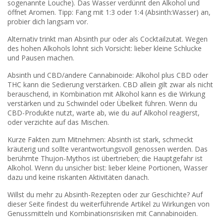
sogenannte Louche). Das Wasser verdünnt den Alkohol und
öffnet Aromen. Tipp: Fang mit 1:3 oder 1:4 (Absinth:Wasser) an,
probier dich langsam vor.
Alternativ trinkt man Absinth pur oder als Cocktailzutat. Wegen
des hohen Alkohols lohnt sich Vorsicht: lieber kleine Schlucke
und Pausen machen.
Absinth und CBD/andere Cannabinoide: Alkohol plus CBD oder
THC kann die Sedierung verstärken. CBD allein gilt zwar als nicht
berauschend, in Kombination mit Alkohol kann es die Wirkung
verstärken und zu Schwindel oder Übelkeit führen. Wenn du
CBD-Produkte nutzt, warte ab, wie du auf Alkohol reagierst,
oder verzichte auf das Mischen.
Kurze Fakten zum Mitnehmen: Absinth ist stark, schmeckt
kräuterig und sollte verantwortungsvoll genossen werden. Das
berühmte Thujon-Mythos ist übertrieben; die Hauptgefahr ist
Alkohol. Wenn du unsicher bist: lieber kleine Portionen, Wasser
dazu und keine riskanten Aktivitäten danach.
Willst du mehr zu Absinth-Rezepten oder zur Geschichte? Auf
dieser Seite findest du weiterführende Artikel zu Wirkungen von
Genussmitteln und Kombinationsrisiken mit Cannabinoiden.