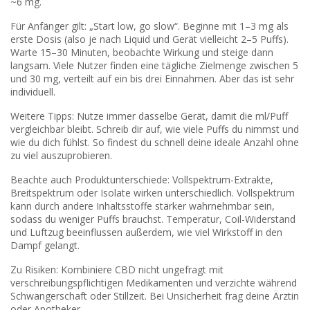
~6 mg.
Für Anfänger gilt: „Start low, go slow“. Beginne mit 1–3 mg als
erste Dosis (also je nach Liquid und Gerät vielleicht 2–5 Puffs).
Warte 15–30 Minuten, beobachte Wirkung und steige dann
langsam. Viele Nutzer finden eine tägliche Zielmenge zwischen 5
und 30 mg, verteilt auf ein bis drei Einnahmen. Aber das ist sehr
individuell.
Weitere Tipps: Nutze immer dasselbe Gerät, damit die ml/Puff
vergleichbar bleibt. Schreib dir auf, wie viele Puffs du nimmst und
wie du dich fühlst. So findest du schnell deine ideale Anzahl ohne
zu viel auszuprobieren.
Beachte auch Produktunterschiede: Vollspektrum-Extrakte,
Breitspektrum oder Isolate wirken unterschiedlich. Vollspektrum
kann durch andere Inhaltsstoffe stärker wahrnehmbar sein,
sodass du weniger Puffs brauchst. Temperatur, Coil-Widerstand
und Luftzug beeinflussen außerdem, wie viel Wirkstoff in den
Dampf gelangt.
Zu Risiken: Kombiniere CBD nicht ungefragt mit
verschreibungspflichtigen Medikamenten und verzichte während
Schwangerschaft oder Stillzeit. Bei Unsicherheit frag deine Ärztin
oder Apotheker.