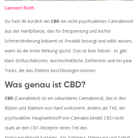
Lennart Roth
Du hast dir kürzlich ein
CBD
ein nicht‑psychoaktives Cannabinoid
aus der Hanfpflanze, das für Entspannung und leichte
Schmerzlinderung bekannt ist
-Produkt besorgt und willst wissen,
wann du die erste Wirkung spürst. Das ist kein Rätsel - es gibt
klare Einflussfaktoren, durchschnittliche Zeitfenster und ein paar
Tricks, die das Erlebnis beschleunigen können.
Was genau ist CBD?
CBD
(Cannabidiol) ist ein sekundäres Cannabinoid, das in den
Blüten und Blättern von
Hanf
vorkommt. Anders als
THC
der
psychoaktive Hauptwirkstoff von Cannabis
bindet CBD nicht
stark an den
CB1‑Rezeptor
einen Teil des
Endocannabinoid‑Systems, das Schmerz, Stimmung und Schlaf