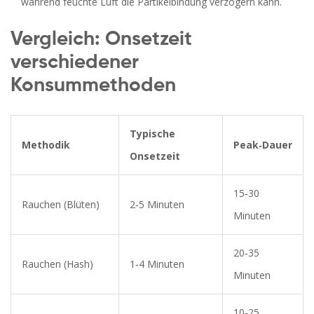
während feuchte Luft die Partikelbindung verzögern kann.
Vergleich: Onsetzeit
verschiedener
Konsummethoden
Typische
Methodik
Peak‑Dauer
Onsetzeit
15‑30
Rauchen (Blüten)
2‑5 Minuten
Minuten
20‑35
Rauchen (Hash)
1‑4 Minuten
Minuten
10‑25