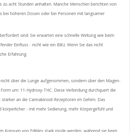
bis zu acht Stunden anhalten. Manche Menschen berichten von
rs bei höheren Dosen oder bei Personen mit langsamer
erfordert sind: Sie erwarten eine schnelle Wirkung wie beim
ender Einfluss - nicht wie ein Blitz. Wenn Sie das nicht
che Erfahrung.
C nicht über die Lunge aufgenommen, sondern über den Magen-
e Form um: 11-Hydroxy-THC. Diese Verbindung durchquert die
t stärker an die Cannabinoid-Rezeptoren im Gehirn. Das
nd körperlicher - mit mehr Sedierung, mehr Körpergefühl und
em Konsum von Edibles stark müde werden, während sie beim