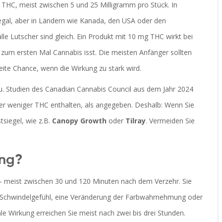
THC, meist zwischen 5 und 25 Milligramm pro Stück. In
llegal, aber in Ländern wie Kanada, den USA oder den
 alle Lutscher sind gleich. Ein Produkt mit 10 mg THC wirkt bei
zum ersten Mal Cannabis isst. Die meisten Anfänger sollten
weite Chance, wenn die Wirkung zu stark wird.
u. Studien des Canadian Cannabis Council aus dem Jahr 2024
der weniger THC enthalten, als angegeben. Deshalb: Wenn Sie
siegel, wie z.B.
Canopy Growth
oder
Tilray
. Vermeiden Sie
ung?
- meist zwischen 30 und 120 Minuten nach dem Verzehr. Sie
tes Schwindelgefühl, eine Veränderung der Farbwahrnehmung oder
le Wirkung erreichen Sie meist nach zwei bis drei Stunden.