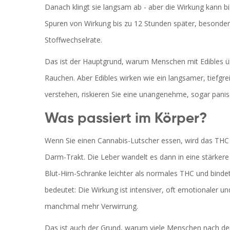
Danach klingt sie langsam ab - aber die Wirkung kann 
Spuren von Wirkung bis zu 12 Stunden später, besonde
Stoffwechselrate.
Das ist der Hauptgrund, warum Menschen mit Edibles üb
Rauchen. Aber Edibles wirken wie ein langsamer, tiefgreif
verstehen, riskieren Sie eine unangenehme, sogar panis
Was passiert im Körper?
Wenn Sie einen Cannabis-Lutscher essen, wird das TH
Darm-Trakt. Die Leber wandelt es dann in eine stärker
Blut-Hirn-Schranke leichter als normales THC und binde
bedeutet: Die Wirkung ist intensiver, oft emotionaler u
manchmal mehr Verwirrung.
Das ist auch der Grund, warum viele Menschen nach d