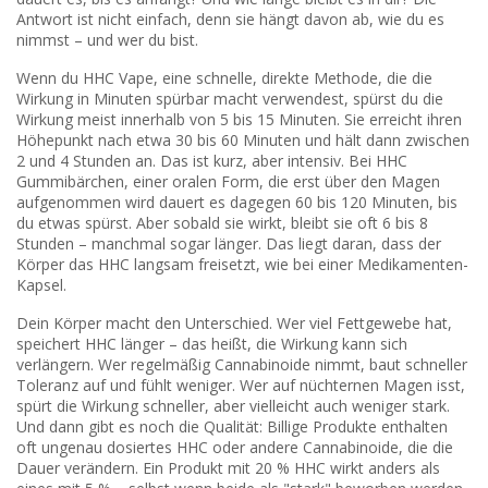
Antwort ist nicht einfach, denn sie hängt davon ab, wie du es
nimmst – und wer du bist.
Wenn du
HHC Vape
,
eine schnelle, direkte Methode, die die
Wirkung in Minuten spürbar macht
verwendest, spürst du die
Wirkung meist innerhalb von 5 bis 15 Minuten. Sie erreicht ihren
Höhepunkt nach etwa 30 bis 60 Minuten und hält dann zwischen
2 und 4 Stunden an. Das ist kurz, aber intensiv. Bei
HHC
Gummibärchen
,
einer oralen Form, die erst über den Magen
aufgenommen wird
dauert es dagegen 60 bis 120 Minuten, bis
du etwas spürst. Aber sobald sie wirkt, bleibt sie oft 6 bis 8
Stunden – manchmal sogar länger. Das liegt daran, dass der
Körper das HHC langsam freisetzt, wie bei einer Medikamenten-
Kapsel.
Dein Körper macht den Unterschied. Wer viel Fettgewebe hat,
speichert HHC länger – das heißt, die Wirkung kann sich
verlängern. Wer regelmäßig Cannabinoide nimmt, baut schneller
Toleranz auf und fühlt weniger. Wer auf nüchternen Magen isst,
spürt die Wirkung schneller, aber vielleicht auch weniger stark.
Und dann gibt es noch die Qualität: Billige Produkte enthalten
oft ungenau dosiertes HHC oder andere Cannabinoide, die die
Dauer verändern. Ein Produkt mit 20 % HHC wirkt anders als