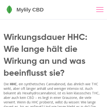
Wirkungsdauer HHC:
Wie lange hält die
Wirkung an und was
beeinflusst sie?
Die
HHC
,
ein synthetisches Cannabinoid, das ähnlich wie THC
wirkt, aber oft länger anhält und weniger intensiv ist
. Auch
bekannt als
Hexahydrocannabinol
, ist es kein klassisches THC,
aber auch kein CBD – es liegt in einer Grauzone, die viele
verwirrt.
Wenn du HHC probierst, willst du wissen: Wie lange
dauert es, bis es anfängt? Und wie lange bleibt es in dir? Die