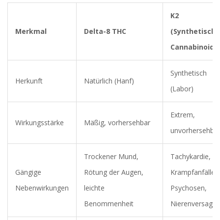
K2
Merkmal
Delta-8 THC
(Synthetische
Cannabinoide
Synthetisch
Herkunft
Natürlich (Hanf)
(Labor)
Extrem,
Wirkungsstärke
Mäßig, vorhersehbar
unvorhersehba
Trockener Mund,
Tachykardie,
Gängige
Rötung der Augen,
Krampfanfälle,
Nebenwirkungen
leichte
Psychosen,
Benommenheit
Nierenversage