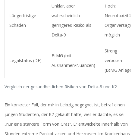
Unklar, aber
Hoch:
Längerfristige
wahrscheinlich
Neurotoxizität,
Schäden
geringeres Risiko als
Organversagen
Delta-9
möglich
Streng
BtMG (mit
Legalstatus (DE)
verboten
Ausnahmen/Nuancen)
(BtMG Anlage I
Vergleich der gesundheitlichen Risiken von Delta-8 und K2
Ein konkreter Fall, der mir in Leipzig begegnet ist, betraf einen
jungen Studenten, der K2 gekauft hatte, weil er dachte, es sei
„nur eine stärkere Form von Gras“. Er entwickelte innerhalb von
Stunden extreme Panikattacken und Herzrasen. Im Krankenhaus