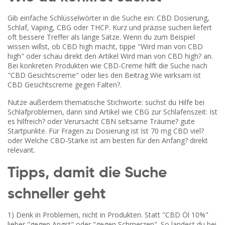
Gib einfache Schlüsselwörter in die Suche ein: CBD Dosierung,
Schlaf, Vaping, CBG oder THCP. Kurz und präzise suchen liefert
oft bessere Treffer als lange Sätze. Wenn du zum Beispiel
wissen willst, ob CBD high macht, tippe "Wird man von CBD
high" oder schau direkt den Artikel Wird man von CBD high? an.
Bei konkreten Produkten wie CBD-Creme hilft die Suche nach
"CBD Gesichtscreme" oder lies den Beitrag Wie wirksam ist
CBD Gesichtscreme gegen Falten?.
Nutze außerdem thematische Stichworte: suchst du Hilfe bei
Schlafproblemen, dann sind Artikel wie CBG zur Schlafenszeit: Ist
es hilfreich? oder Verursacht CBN seltsame Träume? gute
Startpunkte. Für Fragen zu Dosierung ist Ist 70 mg CBD viel?
oder Welche CBD-Stärke ist am besten für den Anfang? direkt
relevant.
Tipps, damit die Suche
schneller geht
1) Denk in Problemen, nicht in Produkten. Statt "CBD Öl 10%"
lieber "gegen Angst" oder "gegen Schmerzen". So landest du bei