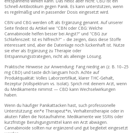
entspannend wirken kann. Das heißt aber nicht: CBD ist ein
Schnell-Antibiotikum gegen Panik. Es kann unterstützen, wenn
es regelmäßig und in passender Dosis eingesetzt wird.
CBN und CBG werden oft als Ergänzung genannt. Auf unserer
Seite findest du Artikel wie "CBN oder CBG: Welche
Cannabinoide helfen besser bei Angst?" und "CBG zur
Schlafenszeit: Ist es hilfreich?" – die zeigen, dass diese Stoffe
interessant sind, aber die Datenlage noch lückenhaft ist. Nutze
sie eher als Ergänzung zu Therapie oder
Entspannungsstrategien, nicht als alleinige Lösung.
Praktische Hinweise zur Anwendung: Fang niedrig an (z. B. 10–25
mg CBD) und taste dich langsam hoch. Achte auf
Produktqualität: Volles Laborzertifikat, klarer THC-Gehalt,
Rezeptur (Vollspektrum vs. Isolat). Sprich mit deinem Arzt, wenn
du Medikamente nimmst — CBD kann Wechselwirkungen
haben.
Wenn du häufiger Panikattacken hast, such professionelle
Unterstützung: ein*e Therapeut*in, Verhaltenstherapie oder in
akuten Fällen die Notaufnahme. Medikamente wie SSRIs oder
kurzfristige Beruhigungsmittel kann ein Arzt abwägen.
Cannabinoide sollten nur ergänzend und gut begleitet eingesetzt