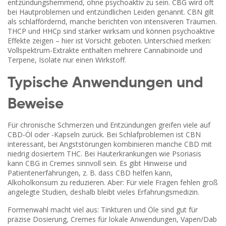
entzündungshemmend, ohne psychoaktiv zu sein. CBG wird oft
bei Hautproblemen und entzündlichen Leiden genannt. CBN gilt
als schlaffördernd, manche berichten von intensiveren Träumen.
THCP und HHCp sind stärker wirksam und können psychoaktive
Effekte zeigen – hier ist Vorsicht geboten. Unterschied merken:
Vollspektrum-Extrakte enthalten mehrere Cannabinoide und
Terpene, Isolate nur einen Wirkstoff.
Typische Anwendungen und
Beweise
Für chronische Schmerzen und Entzündungen greifen viele auf
CBD-Öl oder -Kapseln zurück. Bei Schlafproblemen ist CBN
interessant, bei Angststörungen kombinieren manche CBD mit
niedrig dosiertem THC. Bei Hauterkrankungen wie Psoriasis
kann CBG in Cremes sinnvoll sein. Es gibt Hinweise und
Patientenerfahrungen, z. B. dass CBD helfen kann,
Alkoholkonsum zu reduzieren. Aber: Für viele Fragen fehlen groß
angelegte Studien, deshalb bleibt vieles Erfahrungsmedizin.
Formenwahl macht viel aus: Tinkturen und Öle sind gut für
präzise Dosierung, Cremes für lokale Anwendungen, Vapen/Dab