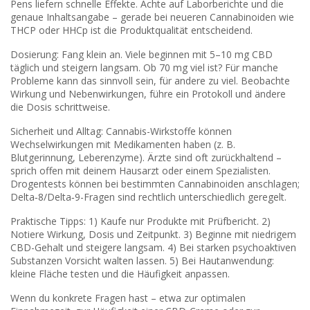
Pens liefern schnelle Effekte. Achte auf Laborberichte und die
genaue Inhaltsangabe – gerade bei neueren Cannabinoiden wie
THCP oder HHCp ist die Produktqualität entscheidend.
Dosierung: Fang klein an. Viele beginnen mit 5–10 mg CBD
täglich und steigern langsam. Ob 70 mg viel ist? Für manche
Probleme kann das sinnvoll sein, für andere zu viel. Beobachte
Wirkung und Nebenwirkungen, führe ein Protokoll und ändere
die Dosis schrittweise.
Sicherheit und Alltag: Cannabis-Wirkstoffe können
Wechselwirkungen mit Medikamenten haben (z. B.
Blutgerinnung, Leberenzyme). Ärzte sind oft zurückhaltend –
sprich offen mit deinem Hausarzt oder einem Spezialisten.
Drogentests können bei bestimmten Cannabinoiden anschlagen;
Delta‑8/Delta‑9-Fragen sind rechtlich unterschiedlich geregelt.
Praktische Tipps: 1) Kaufe nur Produkte mit Prüfbericht. 2)
Notiere Wirkung, Dosis und Zeitpunkt. 3) Beginne mit niedrigem
CBD-Gehalt und steigere langsam. 4) Bei starken psychoaktiven
Substanzen Vorsicht walten lassen. 5) Bei Hautanwendung:
kleine Fläche testen und die Häufigkeit anpassen.
Wenn du konkrete Fragen hast – etwa zur optimalen