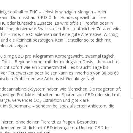
inige enthalten THC – selbst in winzigen Mengen – oder
n kann. Du musst auf
CBD-Öl für Hunde
,
speziell für Tiere
HC oder künstliche Zusätze
. Es wird oft als Tropfen oder in
ktische, dosierbare Snacks, die oft mit natürlichen Zutaten wie
al für Hunde, die Öl ablehnen
sind eine gute Alternative. Wichtig:
d die Reinheit bestätigen. Kein Hersteller sollte dich mit
hlen zu zeigen.
is 0,5 mg CBD pro Kilogramm Körpergewicht, zweimal täglich.
 Dosis. Beginne immer mit der niedrigsten Dosis – beobachte,
nicht sofort wie ein Schmerzmittel – es braucht Tage bis
 vor Feuerwerken oder Reisen kann es innerhalb von 30 bis 60
ischen Problemen wie Arthritis ist Geduld gefragt.
Endocannabinoid-System haben wie Menschen. Sie reagieren oft
e günstige Produkte enthalten nur Spuren von CBD oder sind mit
 Charge, verwendet CO₂-Extraktion und gibt klare
 im Supermarkt – sondern bei spezialisierten Anbietern, die
nieren, ohne deinen Tierarzt zu fragen. Besonders
 können gefährlich mit CBD interagieren. Und nie CBD für