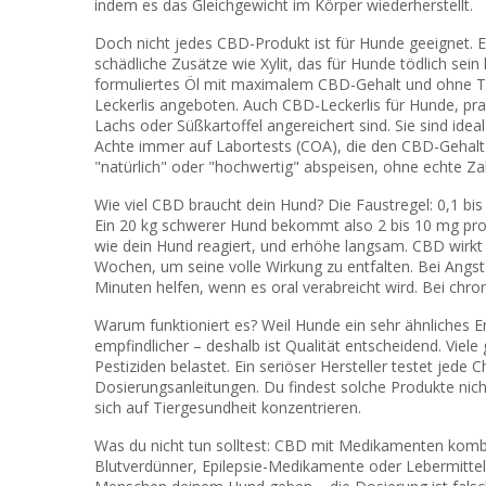
indem es das Gleichgewicht im Körper wiederherstellt.
Doch nicht jedes CBD-Produkt ist für Hunde geeignet. E
schädliche Zusätze wie Xylit, das für Hunde tödlich sei
formuliertes Öl mit maximalem CBD-Gehalt und ohne T
Leckerlis angeboten
. Auch
CBD-Leckerlis für Hunde
,
pra
Lachs oder Süßkartoffel angereichert sind
. Sie sind ide
Achte immer auf Labortests (COA), die den CBD-Gehalt un
"natürlich" oder "hochwertig" abspeisen, ohne echte Za
Wie viel CBD braucht dein Hund? Die Faustregel: 0,1 b
Ein 20 kg schwerer Hund bekommt also 2 bis 10 mg pro
wie dein Hund reagiert, und erhöhe langsam. CBD wirkt 
Wochen, um seine volle Wirkung zu entfalten. Bei Angst
Minuten helfen, wenn es oral verabreicht wird. Bei chron
Warum funktioniert es? Weil Hunde ein sehr ähnliches 
empfindlicher – deshalb ist Qualität entscheidend. Viel
Pestiziden belastet. Ein seriöser Hersteller testet jede
Dosierungsanleitungen. Du findest solche Produkte nicht
sich auf Tiergesundheit konzentrieren.
Was du nicht tun solltest: CBD mit Medikamenten kombi
Blutverdünner, Epilepsie-Medikamente oder Lebermittel