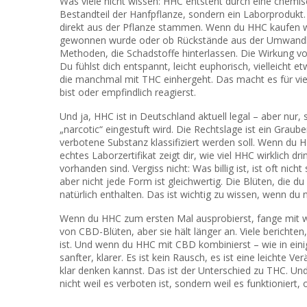
Was viele nicht wissen: HHC entsteht durch eine chemi
Bestandteil der Hanfpflanze, sondern ein Laborprodukt
direkt aus der Pflanze stammen. Wenn du HHC kaufen wi
gewonnen wurde oder ob Rückstände aus der Umwandlun
Methoden, die Schadstoffe hinterlassen. Die Wirkung von
Du fühlst dich entspannt, leicht euphorisch, vielleicht
die manchmal mit THC einhergeht. Das macht es für vi
bist oder empfindlich reagierst.
Und ja, HHC ist in Deutschland aktuell legal – aber nur,
„narcotic“ eingestuft wird. Die Rechtslage ist ein Graub
verbotene Substanz klassifiziert werden soll. Wenn du HHC
echtes Laborzertifikat zeigt dir, wie viel HHC wirklich d
vorhanden sind. Vergiss nicht: Was billig ist, ist oft nich
aber nicht jede Form ist gleichwertig. Die Blüten, die du 
natürlich enthalten. Das ist wichtig zu wissen, wenn du 
Wenn du HHC zum ersten Mal ausprobierst, fange mit w
von CBD-Blüten, aber sie hält länger an. Viele berichten
ist. Und wenn du HHC mit CBD kombinierst – wie in eini
sanfter, klarer. Es ist kein Rausch, es ist eine leichte 
klar denken kannst. Das ist der Unterschied zu THC. U
nicht weil es verboten ist, sondern weil es funktioniert,