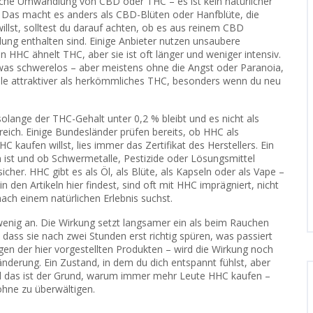
sche Umwandlung von CBD oder THC – es ist kein natürlicher
. Das macht es anders als CBD-Blüten oder Hanfblüte, die
llst, solltest du darauf achten, ob es aus reinem CBD
g enthalten sind. Einige Anbieter nutzen unsaubere
 HHC ähnelt THC, aber sie ist oft länger und weniger intensiv.
 etwas schwerelos – aber meistens ohne die Angst oder Paranoia,
ele attraktiver als herkömmliches THC, besonders wenn du neu
 solange der THC-Gehalt unter 0,2 % bleibt und es nicht als
ereich. Einige Bundesländer prüfen bereits, ob HHC als
 kaufen willst, lies immer das Zertifikat des Herstellers. Ein
rin ist und ob Schwermetalle, Pestizide oder Lösungsmittel
t sicher. HHC gibt es als Öl, als Blüte, als Kapseln oder als Vape –
in den Artikeln hier findest, sind oft mit HHC imprägniert, nicht
nach einem natürlichen Erlebnis suchst.
enig an. Die Wirkung setzt langsamer ein als beim Rauchen
, dass sie nach zwei Stunden erst richtig spüren, was passiert
gen der hier vorgestellten Produkten – wird die Wirkung noch
Veränderung. Ein Zustand, in dem du dich entspannt fühlst, aber
nd das ist der Grund, warum immer mehr Leute HHC kaufen –
 ohne zu überwältigen.