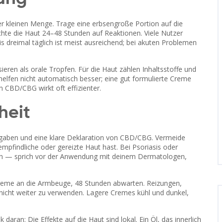
r kleinen Menge. Trage eine erbsengroße Portion auf die
achte die Haut 24–48 Stunden auf Reaktionen. Viele Nutzer
s dreimal täglich ist meist ausreichend; bei akuten Problemen
ren als orale Tropfen. Für die Haut zählen Inhaltsstoffe und
elfen nicht automatisch besser; eine gut formulierte Creme
n CBD/CBG wirkt oft effizienter.
heit
angaben und eine klare Deklaration von CBD/CBG. Vermeide
mpfindliche oder gereizte Haut hast. Bei Psoriasis oder
sein — sprich vor der Anwendung mit deinem Dermatologen,
reme an die Armbeuge, 48 Stunden abwarten. Reizungen,
nicht weiter zu verwenden. Lagere Cremes kühl und dunkel,
ran: Die Effekte auf die Haut sind lokal. Ein Öl, das innerlich