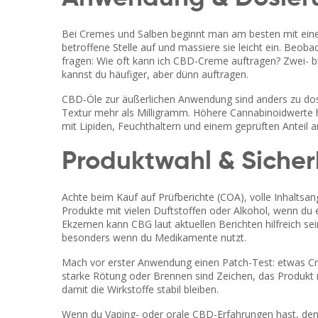
Bei Cremes und Salben beginnt man am besten mit eine
betroffene Stelle auf und massiere sie leicht ein. Beob
fragen: Wie oft kann ich CBD-Creme auftragen? Zwei- bi
kannst du häufiger, aber dünn auftragen.
CBD-Öle zur äußerlichen Anwendung sind anders zu dosie
Textur mehr als Milligramm. Höhere Cannabinoidwerte h
mit Lipiden, Feuchthaltern und einem geprüften Anteil a
Produktwahl & Sicher
Achte beim Kauf auf Prüfberichte (COA), volle Inhalts
Produkte mit vielen Duftstoffen oder Alkohol, wenn du e
Ekzemen kann CBG laut aktuellen Berichten hilfreich 
besonders wenn du Medikamente nutzt.
Mach vor erster Anwendung einen Patch-Test: etwas C
starke Rötung oder Brennen sind Zeichen, das Produkt 
damit die Wirkstoffe stabil bleiben.
Wenn du Vaping- oder orale CBD-Erfahrungen hast, denk da