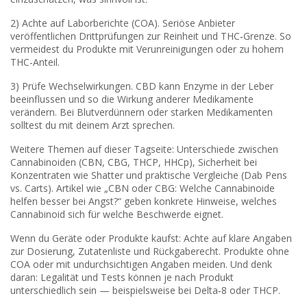
2) Achte auf Laborberichte (COA). Seriöse Anbieter
veröffentlichen Dritt­prüfungen zur Reinheit und THC‑Grenze. So
vermeidest du Produkte mit Verunreinigungen oder zu hohem
THC-Anteil.
3) Prüfe Wechselwirkungen. CBD kann Enzyme in der Leber
beeinflussen und so die Wirkung anderer Medikamente
verändern. Bei Blutverdünnern oder starken Medikamenten
solltest du mit deinem Arzt sprechen.
Weitere Themen auf dieser Tagseite: Unterschiede zwischen
Cannabinoiden (CBN, CBG, THCP, HHCp), Sicherheit bei
Konzentraten wie Shatter und praktische Vergleiche (Dab Pens
vs. Carts). Artikel wie „CBN oder CBG: Welche Cannabinoide
helfen besser bei Angst?“ geben konkrete Hinweise, welches
Cannabinoid sich für welche Beschwerde eignet.
Wenn du Geräte oder Produkte kaufst: Achte auf klare Angaben
zur Dosierung, Zutatenliste und Rückgaberecht. Produkte ohne
COA oder mit undurchsichtigen Angaben meiden. Und denk
daran: Legalität und Tests können je nach Produkt
unterschiedlich sein — beispielsweise bei Delta‑8 oder THCP.