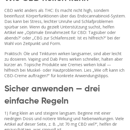
CBD wirkt anders als THC: Es macht nicht high, sondern
beeinflusst Körperfunktionen über das Endocannabinoid-System.
Das kann bei Stress, leichter Unruhe und Schlafproblemen
spürbar sein. Wenn du gezielt Unterstützung suchst, helfen
Artikel wie „Optimale Einnahmezeit für CBD: Tagsüber oder
abends?“ oder „CBG zur Schlafenszeit: Ist es hilfreich?“ bei der
Wahl von Zeitpunkt und Form.
Praktisch: Öle und Tinkturen wirken langsamer, sind aber leicht
zu dosieren. Vaping und Dab Pens wirken schneller, halten aber
kürzer an. Topische Produkte wie Cremes wirken lokal —
hilfreich bei Muskel- oder Hautproblemen. Lies „Wie oft kann ich
CBD-Creme auftragen?“ für konkrete Anwendungstipps.
Sicher anwenden — drei
einfache Regeln
1) Fang klein an und steigere langsam. Beginne mit einer
niedrigen Dosis und notiere Wirkung und Nebenwirkungen. Viele
Artikel auf dieser Seite, z. B. „Ist 70 mg CBD viel?“, helfen dir
einzuschätzen, was sinnvoll ist.