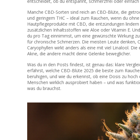
entscheidet, ob du entspannt, schmerzfrei oder einfach n
Manche CBD-Sorten sind reich an
CBD-Blüte
,
die getr
und geringem THC
– ideal zum Rauchen, wenn du ohne Ra
Hautpflegeprodukte mit CBD, die entzündungen lindern 
zusätzlichen Inhaltsstoffen wie Aloe oder Vitamin E. Und
du pro Tag einnimmst, um eine gewünschte Wirkung zu 
für chronische Schmerzen. Die meisten Leute denken, C
Caryophyllen wirkt anders als eine mit viel Linalool. Die 
Akne, die andere macht deine Gelenke beweglicher.
Was du in den Posts findest, ist genau das: klare Vergle
erfährst, welche CBD-Blüte 2025 die beste zum Rauche
beruhigen, und wie du erkennst, ob eine Dosis zu hoch 
Menschen wirklich ausprobiert haben – und was funktion
was du brauchst.