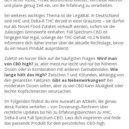
und plane genug Zeit ein, um die Erfahrung zu verarbeiten.
Ein weiteres wichtiges Thema ist die Legalität. In Deutschland
sind HHC und Delta‑8 THC derzeit in einer Grauzone – sie dürfen
nur als Novel‑Food‑Zutaten verkauft werden, sofern sie die
zulässigen Grenzwerte einhalten. Full Spectrum‑CBD ist
hingegen klar legal, solange der THC‑Gehalt <0,2 % bleibt.
Informiere dich daher immer über die aktuelle Rechtslage, bevor
du ein neues Produkt ausprobierst.
Zuletzt ein kurzer Blick auf die häufigsten Fragen:
Wird man
von CBD high?
Ja, aber meist nur leicht und nur bei höheren
Dosen oder in Kombination mit anderen Cannabinoiden.
Wie
lange hält das High?
Zwischen 1 und 4 Stunden, abhängig von
den genannten Faktoren.
Gibt es Nebenwirkungen?
Bei
moderaten Dosen selten, aber zu viel CBD kann Müdigkeit oder
leichte Kopfschmerzen verursachen.
Im Folgenden findest du eine Auswahl an Artikeln, die genau
diese Punkte vertiefen – von Dosierungs‑Rechnern über
rechtliche Updates bis hin zu Erfahrungsberichten zu HHC,
Delta‑8 und Full Spectrum‑CBD. Lass dich inspirieren und finde
das passende Produkt für dein persönliches CBD‑high.