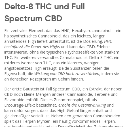
Delta‑8 THC und Full
Spectrum CBD
Ein zentrales Element, das das
HHC
,
Hexahydrocannabinol – ein
halbsynthetisches Cannabinoid, das ein leichtes, länger
anhaltendes High liefert
unterstützt, ist die Dosierung.
HHC
beeinflusst die Dauer des Highs
und kann das CBD‑Erlebnis
intensivieren, ohne die typischen Psychoseeffekte von starkem
THC. Ein weiteres verwandtes Cannabinoid ist
Delta‑8 THC
,
ein
milderes Isomer von THC, das ein klareres, weniger
angstbesetztes High erzeugt
. Beide Substanzen teilen die
Eigenschaft, die
Wirkung von CBD hoch zu verstärken
, indem sie
an denselben Rezeptoren im Gehirn binden.
Der dritte Baustein ist
Full Spectrum CBD
,
ein Extrakt, der neben
CBD noch kleine Mengen anderer Cannabinoide, Terpene und
Flavonoide enthält
. Dieses Zusammenspiel, oft als
Entourage‑Effekt bezeichnet,
erhöht die Gesamtwirkung
und
kann dafür sorgen, dass das High‑Gefühl länger anhält und
gleichmäßiger verteilt ist. Neben den genannten Cannabinoiden
spielt das Terpen
Myrcen
,
ein häufig vorkommendes Terpen,
das beruhigend wirkt und die Durchlässigkeit der Zellmembranen