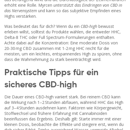
erhöht
eine Rolle. Myrcen
unterstützt das Eindringen von CBD in
das Nervensystem
und kann so das subjektive Empfinden eines
Highs verstärken.
Was bedeutet das für dich? Wenn du ein
CBD‑high
bewusst
erleben willst, solltest du Produkte wählen, die entweder HHC,
Delta‑8 THC oder Full Spectrum‑Formulierungen enthalten.
Achte dabei auf die Konzentration: Eine moderate Dosis von
20‑30 mg CBD zusammen mit 1‑2 mg HHC reicht für die
meisten, um ein leichtes, entspannendes High zu spüren, ohne
dass die Wahrnehmung zu stark beeinträchtigt wird.
Praktische Tipps für ein
sicheres CBD‑high
Die Dauer eines CBD‑high variiert stark. Bei reinem CBD kann
die Wirkung nach 1–2 Stunden abflauen, während HHC das High
auf 3–4 Stunden ausdehnen kann. Faktoren wie Körpergewicht,
Stoffwechsel und frühere Erfahrung mit Cannabinoiden
beeinflussen das Ergebnis. Deshalb gilt: Starte immer mit einer
kleinen Dosis, beobachte die Effekte und steigere erst, wenn du
dich sicher fühlst. Trinke ausreichend Wasser, vermeide Alkohol