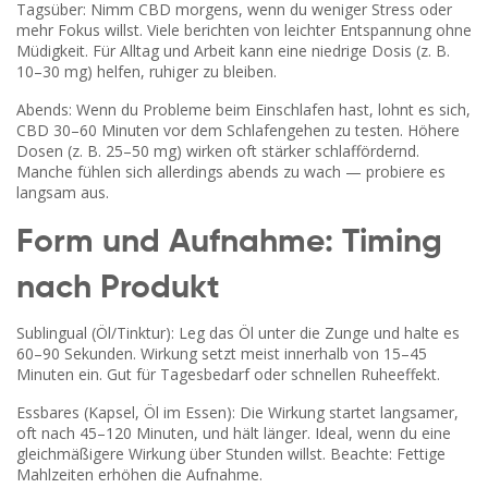
Tagsüber: Nimm CBD morgens, wenn du weniger Stress oder
mehr Fokus willst. Viele berichten von leichter Entspannung ohne
Müdigkeit. Für Alltag und Arbeit kann eine niedrige Dosis (z. B.
10–30 mg) helfen, ruhiger zu bleiben.
Abends: Wenn du Probleme beim Einschlafen hast, lohnt es sich,
CBD 30–60 Minuten vor dem Schlafengehen zu testen. Höhere
Dosen (z. B. 25–50 mg) wirken oft stärker schlaffördernd.
Manche fühlen sich allerdings abends zu wach — probiere es
langsam aus.
Form und Aufnahme: Timing
nach Produkt
Sublingual (Öl/Tinktur): Leg das Öl unter die Zunge und halte es
60–90 Sekunden. Wirkung setzt meist innerhalb von 15–45
Minuten ein. Gut für Tagesbedarf oder schnellen Ruheeffekt.
Essbares (Kapsel, Öl im Essen): Die Wirkung startet langsamer,
oft nach 45–120 Minuten, und hält länger. Ideal, wenn du eine
gleichmäßigere Wirkung über Stunden willst. Beachte: Fettige
Mahlzeiten erhöhen die Aufnahme.