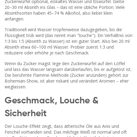
Zuckerwürfel optional, eiskaltes Wasser und Eiswürfel. Gieße
20–30 ml Absinth ins Glas – das ist eine übliche Portion. Viele
Absinthsorten haben 45–74 % Alkohol, also lieber klein
anfangen.
Traditionell wird Wasser tropfenweise dazugegeben, bis die
Flüssigkeit trüb wird (das nennt man "louche"). Ein Verhältnis von
1:3 bis 1:5 (Absinth zu Wasser) ist ein guter Start. Also bei 20 ml
Absinth etwa 60–100 ml Wasser. Probier zuerst 1:3 und
reduziere oder erhöhe je nach Geschmack.
Wenn du Zucker magst: lege den Zuckerwürfel auf den Löffel
und lass das Wasser langsam darüberlaufen, bis er aufgelöst ist.
Die berühmte Flamme-Methode (Zucker anzünden) gehört zur
Bohemian-Show, ist aber riskant und verändert Aromen – eher
weglassen.
Geschmack, Louche &
Sicherheit
Der Louche-Effekt zeigt, dass ätherische Öle aus Anis und
Fenchel vorhanden sind. Das milchige Weiß ist normal und oft