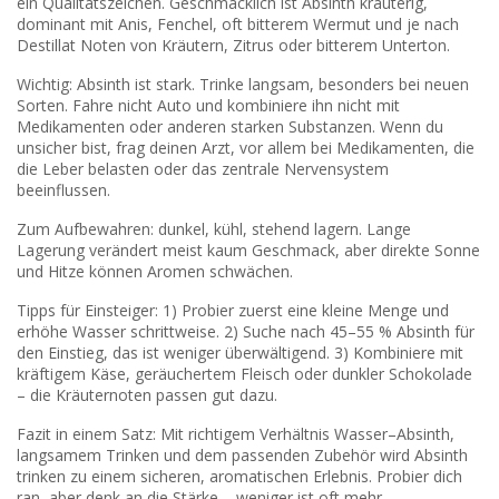
ein Qualitätszeichen. Geschmacklich ist Absinth kräuterig,
dominant mit Anis, Fenchel, oft bitterem Wermut und je nach
Destillat Noten von Kräutern, Zitrus oder bitterem Unterton.
Wichtig: Absinth ist stark. Trinke langsam, besonders bei neuen
Sorten. Fahre nicht Auto und kombiniere ihn nicht mit
Medikamenten oder anderen starken Substanzen. Wenn du
unsicher bist, frag deinen Arzt, vor allem bei Medikamenten, die
die Leber belasten oder das zentrale Nervensystem
beeinflussen.
Zum Aufbewahren: dunkel, kühl, stehend lagern. Lange
Lagerung verändert meist kaum Geschmack, aber direkte Sonne
und Hitze können Aromen schwächen.
Tipps für Einsteiger: 1) Probier zuerst eine kleine Menge und
erhöhe Wasser schrittweise. 2) Suche nach 45–55 % Absinth für
den Einstieg, das ist weniger überwältigend. 3) Kombiniere mit
kräftigem Käse, geräuchertem Fleisch oder dunkler Schokolade
– die Kräuternoten passen gut dazu.
Fazit in einem Satz: Mit richtigem Verhältnis Wasser–Absinth,
langsamem Trinken und dem passenden Zubehör wird Absinth
trinken zu einem sicheren, aromatischen Erlebnis. Probier dich
ran, aber denk an die Stärke – weniger ist oft mehr.