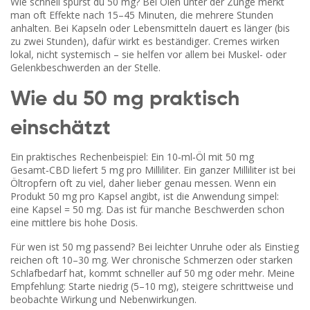
Wie schnell spürst du 50 mg? Bei Ölen unter der Zunge merkt
man oft Effekte nach 15–45 Minuten, die mehrere Stunden
anhalten. Bei Kapseln oder Lebensmitteln dauert es länger (bis
zu zwei Stunden), dafür wirkt es beständiger. Cremes wirken
lokal, nicht systemisch – sie helfen vor allem bei Muskel- oder
Gelenkbeschwerden an der Stelle.
Wie du 50 mg praktisch
einschätzt
Ein praktisches Rechenbeispiel: Ein 10‑ml‑Öl mit 50 mg
Gesamt‑CBD liefert 5 mg pro Milliliter. Ein ganzer Milliliter ist bei
Öltropfern oft zu viel, daher lieber genau messen. Wenn ein
Produkt 50 mg pro Kapsel angibt, ist die Anwendung simpel:
eine Kapsel = 50 mg. Das ist für manche Beschwerden schon
eine mittlere bis hohe Dosis.
Für wen ist 50 mg passend? Bei leichter Unruhe oder als Einstieg
reichen oft 10–30 mg. Wer chronische Schmerzen oder starken
Schlafbedarf hat, kommt schneller auf 50 mg oder mehr. Meine
Empfehlung: Starte niedrig (5–10 mg), steigere schrittweise und
beobachte Wirkung und Nebenwirkungen.