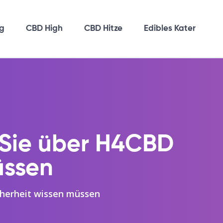
g
CBD High
CBD Hitze
Edibles Kater
 Sie über H4CBD
üssen
cherheit wissen müssen