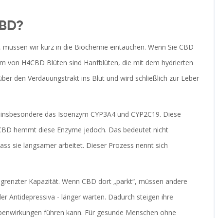
CBD?
 müssen wir kurz in die Biochemie eintauchen. Wenn Sie CBD
sum von
H4CBD Blüten
sind
Hanfblüten, die mit dem hydrierten
über den Verdauungstrakt ins Blut und wird schließlich zur Leber
, insbesondere das Isoenzym CYP3A4 und CYP2C19. Diese
 CBD hemmt diese Enzyme jedoch. Das bedeutet nicht
ass sie langsamer arbeitet. Dieser Prozess nennt sich
 begrenzter Kapazität. Wenn CBD dort „parkt“, müssen andere
r Antidepressiva - länger warten. Dadurch steigen ihre
ebenwirkungen führen kann. Für gesunde Menschen ohne