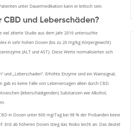
Patienten unter Dauermedikation kann er kritisch sein.
er CBD und Leberschäden?
e viel zitierte Studie aus dem Jahr 2016 untersuchte
olex in sehr hohen Dosen (bis zu 20 mg/kg Körpergewicht)
eberenzyme (ALT und AST). Diese Werte normalisierten sich
n“ und „Leberschaden“. Erhöhte Enzyme sind ein Warnsignal,
ien gab es keine Fälle von Leberversagen allein durch CBD.
toxischen (leberschädigenden) Substanzen wie Alkohol,
en.
 CBD in Dosen unter 600 mg/Tag bei 98 % der Probanden keine
f. Erst ab höheren Dosen stieg das Risiko leicht an. Das deutet