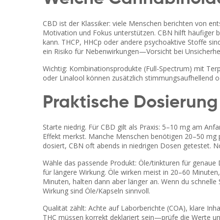
CBD ist der Klassiker: viele Menschen berichten von e
Motivation und Fokus unterstützen. CBN hilft häufiger 
kann. THCP, HHCp oder andere psychoaktive Stoffe sind 
ein Risiko für Nebenwirkungen—Vorsicht bei Unsicherhei
Wichtig: Kombinationsprodukte (Full-Spectrum) mit Terp
oder Linalool können zusätzlich stimmungsaufhellend o
Praktische Dosierun
Starte niedrig. Für CBD gilt als Praxis: 5–10 mg am An
Effekt merkst. Manche Menschen benötigen 20–50 mg p
dosiert, CBN oft abends in niedrigen Dosen getestet. No
Wähle das passende Produkt: Öle/tinkturen für genaue 
für längere Wirkung. Öle wirken meist in 20–60 Minute
Minuten, halten dann aber länger an. Wenn du schnelle 
Wirkung sind Öle/Kapseln sinnvoll.
Qualität zählt: Achte auf Laborberichte (COA), klare I
THC müssen korrekt deklariert sein—prüfe die Werte un