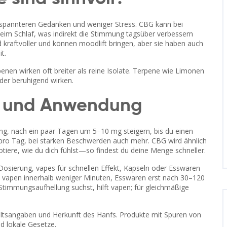
ntspannteren Gedanken und weniger Stress. CBG kann bei
beim Schlaf, was indirekt die Stimmung tagsüber verbessern
kraftvoller und können moodlift bringen, aber sie haben auch
t.
enen wirken oft breiter als reine Isolate. Terpene wie Limonen
der beruhigend wirken.
g und Anwendung
fang, nach ein paar Tagen um 5–10 mg steigern, bis du einen
ro Tag, bei starken Beschwerden auch mehr. CBG wird ähnlich
tiere, wie du dich fühlst—so findest du deine Menge schneller.
Dosierung, vapes für schnellen Effekt, Kapseln oder Esswaren
n, vapen innerhalb weniger Minuten, Esswaren erst nach 30–120
Stimmungsaufhellung suchst, hilft vapen; für gleichmäßige
nhaltsangaben und Herkunft des Hanfs. Produkte mit Spuren von
d lokale Gesetze.