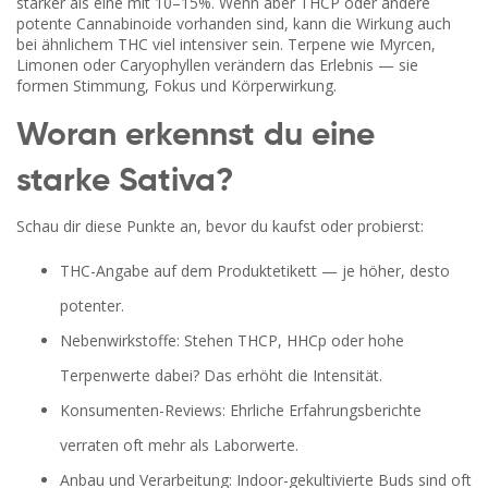
stärker als eine mit 10–15%. Wenn aber THCP oder andere
potente Cannabinoide vorhanden sind, kann die Wirkung auch
bei ähnlichem THC viel intensiver sein. Terpene wie Myrcen,
Limonen oder Caryophyllen verändern das Erlebnis — sie
formen Stimmung, Fokus und Körperwirkung.
Woran erkennst du eine
starke Sativa?
Schau dir diese Punkte an, bevor du kaufst oder probierst:
THC-Angabe auf dem Produktetikett — je höher, desto
potenter.
Nebenwirkstoffe: Stehen THCP, HHCp oder hohe
Terpenwerte dabei? Das erhöht die Intensität.
Konsumenten-Reviews: Ehrliche Erfahrungsberichte
verraten oft mehr als Laborwerte.
Anbau und Verarbeitung: Indoor-gekultivierte Buds sind oft