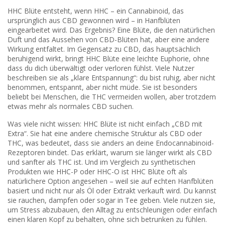
HHC Blüte entsteht, wenn HHC – ein Cannabinoid, das
ursprünglich aus CBD gewonnen wird – in Hanfblüten
eingearbeitet wird. Das Ergebnis? Eine Blüte, die den natürlichen
Duft und das Aussehen von CBD-Blüten hat, aber eine andere
Wirkung entfaltet. Im Gegensatz zu CBD, das hauptsächlich
beruhigend wirkt, bringt HHC Blüte eine leichte Euphorie, ohne
dass du dich überwältigt oder verloren fühlst. Viele Nutzer
beschreiben sie als „klare Entspannung“: du bist ruhig, aber nicht
benommen, entspannt, aber nicht müde. Sie ist besonders
beliebt bei Menschen, die THC vermeiden wollen, aber trotzdem
etwas mehr als normales CBD suchen.
Was viele nicht wissen: HHC Blüte ist nicht einfach „CBD mit
Extra“. Sie hat eine andere chemische Struktur als CBD oder
THC, was bedeutet, dass sie anders an deine Endocannabinoid-
Rezeptoren bindet. Das erklärt, warum sie länger wirkt als CBD
und sanfter als THC ist. Und im Vergleich zu synthetischen
Produkten wie HHC-P oder HHC-O ist HHC Blüte oft als
natürlichere Option angesehen – weil sie auf echten Hanfblüten
basiert und nicht nur als Öl oder Extrakt verkauft wird. Du kannst
sie rauchen, dampfen oder sogar in Tee geben. Viele nutzen sie,
um Stress abzubauen, den Alltag zu entschleunigen oder einfach
einen klaren Kopf zu behalten, ohne sich betrunken zu fühlen.