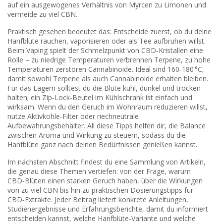
auf ein ausgewogenes Verhältnis von Myrcen zu Limonen und
vermeide zu viel CBN.
Praktisch gesehen bedeutet das: Entscheide zuerst, ob du deine
Hanfblüte rauchen, vaporisieren oder als Tee aufbrühen willst.
Beim Vaping spielt der Schmelzpunkt von CBD‑Kristallen eine
Rolle – zu niedrige Temperaturen verbrennen Terpene, zu hohe
Temperaturen zerstören Cannabinoide. Ideal sind 160‑180 °C,
damit sowohl Terpene als auch Cannabinoide erhalten bleiben.
Für das Lagern solltest du die Blüte kühl, dunkel und trocken
halten; ein Zip‑Lock-Beutel im Kühlschrank ist einfach und
wirksam. Wenn du den Geruch im Wohnraum reduzieren willst,
nutze Aktivkohle‑Filter oder riechneutrale
Aufbewahrungsbehälter. All diese Tipps helfen dir, die Balance
zwischen Aroma und Wirkung zu steuern, sodass du die
Hanfblüte ganz nach deinen Bedürfnissen genießen kannst.
Im nächsten Abschnitt findest du eine Sammlung von Artikeln,
die genau diese Themen vertiefen: von der Frage, warum
CBD‑Blüten einen starken Geruch haben, über die Wirkungen
von zu viel CBN bis hin zu praktischen Dosierungstipps für
CBD‑Extrakte. Jeder Beitrag liefert konkrete Anleitungen,
Studienergebnisse und Erfahrungsberichte, damit du informiert
entscheiden kannst, welche Hanfblüte‑Variante und welche