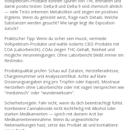
Vollspektrum‑Produkte können Spuren von THC enthalten und
damit positiv testen. Delta‑8 und Delta‑9 sind chemisch ähnlich
— viele Tests erkennen Metaboliten und zeigen ein positives
Ergebnis. Wenn du getestet wirst, frage nach Details: Welche
Substanzen werden gesucht? Wie lange liegt die Exposition
zurück?
Praktischer Tipp: Wenn du sicher sein musst, vermeide
Vollspektrum-Produkte und wähle isolierte CBD-Produkte mit
COA (Laborbericht). COAs zeigen THC‑Gehalt, Reinheit und
mögliche Verunreinigungen. Ohne Laborbericht bleibt immer ein
Restrisiko.
Produktqualität prüfen: Schau auf Zutaten, Herstelleradresse,
Chargennummer und Analysezertifikat. Achte auf klare
Dosierungsangaben (mg pro Tropfen oder Kapsel). Misstraue
Herstellern ohne Laborberichte oder mit vagen Versprechen wie
"medizinisch" oder "wunderwirksam".
Sicherheitsregeln: Fahr nicht, wenn du dich beeinträchtigt fühlst.
Kombiniere Cannabinoide nicht leichtfertig mit Alkohol oder
starken Medikamenten — sprich mit deinem Arzt bei
Medikamenteneinnahme. Wenn du ungewöhnliche
Nebenwirkungen hast, setze das Produkt ab und kontaktiere