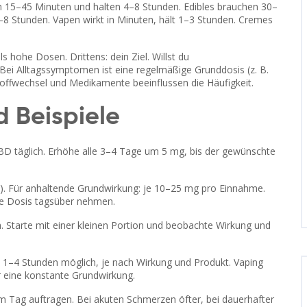
ch 15–45 Minuten und halten 4–8 Stunden. Edibles brauchen 30–
6–8 Stunden. Vapen wirkt in Minuten, hält 1–3 Stunden. Cremes
s hohe Dosen. Drittens: dein Ziel. Willst du
Bei Alltagssymptomen ist eine regelmäßige Grunddosis (z. B.
toffwechsel und Medikamente beeinflussen die Häufigkeit.
d Beispiele
CBD täglich. Erhöhe alle 3–4 Tage um 5 mg, bis der gewünschte
s). Für anhaltende Grundwirkung: je 10–25 mg pro Einnahme.
ne Dosis tagsüber nehmen.
h. Starte mit einer kleinen Portion und beobachte Wirkung und
e 1–4 Stunden möglich, je nach Wirkung und Produkt. Vaping
für eine konstante Grundwirkung.
m Tag auftragen. Bei akuten Schmerzen öfter, bei dauerhafter