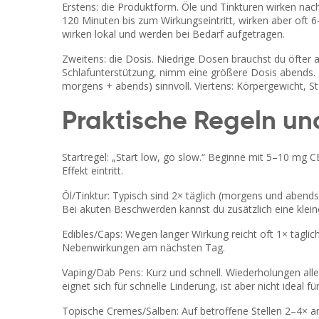
Erstens: die Produktform. Öle und Tinkturen wirken na
120 Minuten bis zum Wirkungseintritt, wirken aber oft 
wirken lokal und werden bei Bedarf aufgetragen.
Zweitens: die Dosis. Niedrige Dosen brauchst du öfter al
Schlafunterstützung, nimm eine größere Dosis abends. 
morgens + abends) sinnvoll. Viertens: Körpergewicht, S
Praktische Regeln un
Startregel: „Start low, go slow.“ Beginne mit 5–10 mg 
Effekt eintritt.
Öl/Tinktur: Typisch sind 2× täglich (morgens und abend
Bei akuten Beschwerden kannst du zusätzlich eine klei
Edibles/Caps: Wegen langer Wirkung reicht oft 1× täglic
Nebenwirkungen am nächsten Tag.
Vaping/Dab Pens: Kurz und schnell. Wiederholungen all
eignet sich für schnelle Linderung, ist aber nicht ideal 
Topische Cremes/Salben: Auf betroffene Stellen 2–4× a