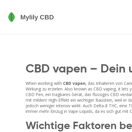
CBD vapen – Dein 
When working with
CBD vapen
,
das Inhalieren von Cann
Wirkung zu erzielen
. Also known as
CBD vaping
, it let
CBD Pen
,
ein tragbares Gerät, das flüssiges CBD verd
mit mildem High‑Effekt
ein wichtiger Baustein, weil er 
jedoch weniger intensiv wirkt. Auch
Delta‑8 THC
,
eine T
immer mehr Einzug in Vape‑Liquids, da es sich gut mit 
Wichtige Faktoren b