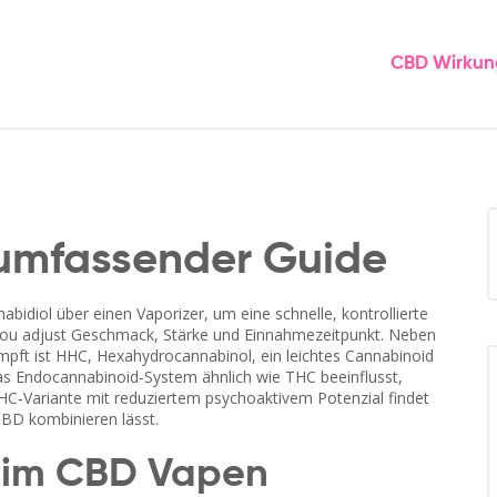
CBD Wirkun
umfassender Guide
abidiol über einen Vaporizer, um eine schnelle, kontrollierte
s you adjust Geschmack, Stärke und Einnahmezeitpunkt. Neben
ampft
ist
HHC
,
Hexahydrocannabinol, ein leichtes Cannabinoid
das Endocannabinoid‑System ähnlich wie THC beeinflusst,
HC‑Variante mit reduziertem psychoaktivem Potenzial
findet
CBD kombinieren lässt.
eim CBD Vapen