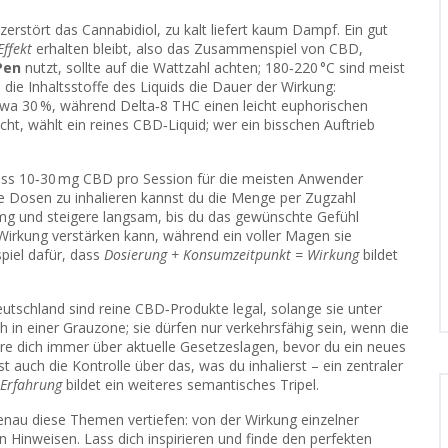
zerstört das Cannabidiol, zu kalt liefert kaum Dampf. Ein gut
ffekt
erhalten bleibt, also das Zusammenspiel von CBD,
Pen
nutzt, sollte auf die Wattzahl achten; 180‑220 °C sind meist
n die Inhaltsstoffe des Liquids die Dauer der Wirkung:
wa 30 %, während Delta‑8 THC einen leicht euphorischen
cht, wählt ein reines CBD‑Liquid; wer ein bisschen Auftrieb
 dass 10‑30 mg CBD pro Session für die meisten Anwender
e Dosen zu inhalieren
kannst du die Menge per Zugzahl
 mg und steigere langsam, bis du das gewünschte Gefühl
irkung verstärken kann, während ein voller Magen sie
spiel dafür, dass
Dosierung + Konsumzeitpunkt = Wirkung
bildet
n Deutschland sind reine CBD‑Produkte legal, solange sie unter
 in einer Grauzone; sie dürfen nur verkehrsfähig sein, wenn die
ere dich immer über aktuelle Gesetzeslagen, bevor du ein neues
st auch die Kontrolle über das, was du inhalierst – ein zentraler
 Erfahrung
bildet ein weiteres semantisches Tripel.
genau diese Themen vertiefen: von der Wirkung einzelner
n Hinweisen. Lass dich inspirieren und finde den perfekten