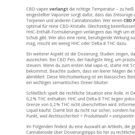
CBD vapen
verlangt
die richtige Temperatur – zu heiß 
eingestellter Vaporizer sorgt dafür, dass das
Entourage‑E
Terpenen und anderen Cannabinoiden. Wer einen
CBD 
optimal für reine CBD‑Kristalle. Gleichzeitig beeinflusse
HHC‑Enthält‑Formulierungen verlängern das High um et
Schub gibt. Wer also eine reine, beruhigende Wirkung su
mag, mischt ein wenig HHC oder Delta‑8 THC dazu.
Ein weiterer Aspekt ist die Dosierung. Studien zeigen,
ausreichen. Bei
CBD Pen
,
der häufigste Weg, um präzis
steuern. Wenn du zum ersten Mal vape‑st, starte mit 5
bekommst. Beachte zudem, dass ein leerer Magen die W
abmildert. Diese Wechselwirkung ist ein klassisches Bei
ein wichtiges semantisches Dreier‑Muster.
Schließlich spielt die rechtliche Situation eine Rolle. I
0,2 % THC enthalten. HHC und Delta‑8 THC liegen jedoch
Grenze von 0,2 % THC nicht überschritten wird. Informi
Liquid kaufst. Damit bist du nicht nur sicher, sondern ha
Punkt, weil
Rechtssicherheit + Produktwahl = entspannte
Im Folgenden findest du eine Auswahl an Artikeln, die 
Cannabinoide über Dosierungstipps bis hin zu rechtliche