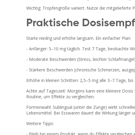
Wichtig: Tropfengröße variiert. Nutze die mitgelieferte 
Praktische Dosisemp
Starte niedrig und erhöhe langsam. Ein einfacher Plan:
- Anfänger: 5–10 mg täglich. Test 7 Tage, beobachte Wi
- Moderate Beschwerden (Stress, leichter Schlafmangel)
- Stärkere Beschwerden (chronische Schmerzen, ausgep
Erhöhe in kleinen Schritten: 2,5–5 mg alle 3–7 Tage, bi
Achte auf Tageszeit: Morgens kann eine kleinere Dosis 
Routine, um Effekte zu vergleichen.
Formenwahl: Sublingual (unter die Zunge) wirkt schnelle
Lebensmittel. Bei Esswaren dauert die Wirkung länger u
Weitere Tipps:
- Bleib bei einem Produkt, wenn du Effekte vergleichen wi