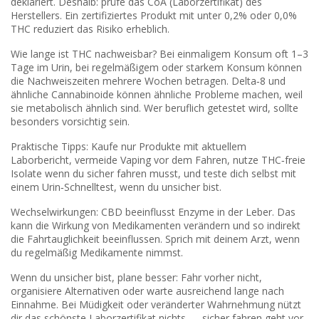
deklariert. Deshalb: prüfe das CoA (Laborzertifikat) des
Herstellers. Ein zertifiziertes Produkt mit unter 0,2% oder 0,0%
THC reduziert das Risiko erheblich.
Wie lange ist THC nachweisbar? Bei einmaligem Konsum oft 1–3
Tage im Urin, bei regelmäßigem oder starkem Konsum können
die Nachweiszeiten mehrere Wochen betragen. Delta‑8 und
ähnliche Cannabinoide können ähnliche Probleme machen, weil
sie metabolisch ähnlich sind. Wer beruflich getestet wird, sollte
besonders vorsichtig sein.
Praktische Tipps: Kaufe nur Produkte mit aktuellem
Laborbericht, vermeide Vaping vor dem Fahren, nutze THC‑freie
Isolate wenn du sicher fahren musst, und teste dich selbst mit
einem Urin‑Schnelltest, wenn du unsicher bist.
Wechselwirkungen: CBD beeinflusst Enzyme in der Leber. Das
kann die Wirkung von Medikamenten verändern und so indirekt
die Fahrtauglichkeit beeinflussen. Sprich mit deinem Arzt, wenn
du regelmäßig Medikamente nimmst.
Wenn du unsicher bist, plane besser: Fahr vorher nicht,
organisiere Alternativen oder warte ausreichend lange nach
Einnahme. Bei Müdigkeit oder veränderter Wahrnehmung nützt
dir das schönste Laborzertifikat nichts — sicher fahren geht vor.