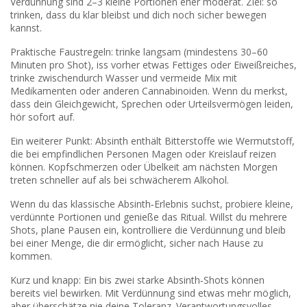
Verdünnung sind 2–3 kleine Portionen eher moderat. Ziel: so
trinken, dass du klar bleibst und dich noch sicher bewegen
kannst.
Praktische Faustregeln: trinke langsam (mindestens 30–60
Minuten pro Shot), iss vorher etwas Fettiges oder Eiweißreiches,
trinke zwischendurch Wasser und vermeide Mix mit
Medikamenten oder anderen Cannabinoiden. Wenn du merkst,
dass dein Gleichgewicht, Sprechen oder Urteilsvermögen leiden,
hör sofort auf.
Ein weiterer Punkt: Absinth enthält Bitterstoffe wie Wermutstoff,
die bei empfindlichen Personen Magen oder Kreislauf reizen
können. Kopfschmerzen oder Übelkeit am nächsten Morgen
treten schneller auf als bei schwächerem Alkohol.
Wenn du das klassische Absinth‑Erlebnis suchst, probiere kleine,
verdünnte Portionen und genieße das Ritual. Willst du mehrere
Shots, plane Pausen ein, kontrolliere die Verdünnung und bleib
bei einer Menge, die dir ermöglicht, sicher nach Hause zu
kommen.
Kurz und knapp: Ein bis zwei starke Absinth‑Shots können
bereits viel bewirken. Mit Verdünnung sind etwas mehr möglich,
aber überschätze nie deine Toleranz. Verantwortungsvolles