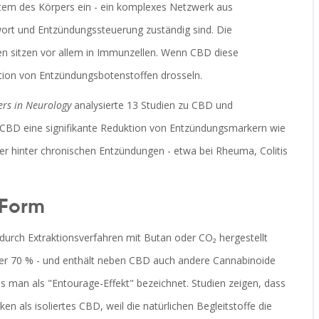
stem des Körpers ein - ein komplexes Netzwerk aus
rt und Entzündungssteuerung zuständig sind. Die
n sitzen vor allem in Immunzellen. Wenn CBD diese
ktion von Entzündungsbotenstoffen drosseln.
ers in Neurology
analysierte 13 Studien zu CBD und
e CBD eine signifikante Reduktion von Entzündungsmarkern wie
er hinter chronischen Entzündungen - etwa bei Rheuma, Colitis
 Form
durch Extraktionsverfahren mit Butan oder CO₂ hergestellt
über 70 % - und enthält neben CBD auch andere Cannabinoide
s man als "Entourage-Effekt" bezeichnet. Studien zeigen, dass
n als isoliertes CBD, weil die natürlichen Begleitstoffe die