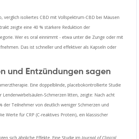
go, verglich isoliertes CBD mit Vollspektrum-CBD bei Mäusen
xtrakt zeigte eine 40 % stärkere Reduktion der
egorie. Wer es oral einnimmt - etwa unter die Zunge oder mit
aufnehmen. Das ist schneller und effektiver als Kapseln oder
en und Entzündungen sagen
rztherapie. Eine doppelblinde, placebokontrollierte Studie
r Lendenwirbelsäulen-Schmerzen litten, zeigte: Nach acht
% der Teilnehmer von deutlich weniger Schmerzen und
e Werte für CRP (C-reaktives Protein), ein klassischer
en sich ähnliche Effekte. Eine Studie im
Journal of Clinical