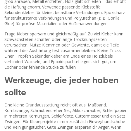
grob anrauen, Metall entfetten, Holz glatt schleifen – das erhöht
die Haftung enorm. Verwende passende Klebstoffe:
Sekundenkleber für kleine, belastbare Verbindungen, Epoxidharz
für strukturstarke Verbindungen und Polyurethan (z. B. Gorilla
Glue) für poröse Materialien oder Außenanwendungen.
Trage Kleber sparsam und gleichmäßig auf. Zu viel Kleber kann
Schwachstellen schaffen oder lange Trocknungszeiten
verursachen. Nutze Klemmen oder Gewichte, damit die Teile
während der Aushärtung fest zusammenbleiben. Kleine Tricks:
Einen Tropfen Sekundenkleber am Ende eines Holzdübels
verhindert Wackeln, und Epoxidspachtel eignet sich gut, um
Löcher oder fehlende Stücke zu füllen.
Werkzeuge, die jeder haben
sollte
Eine kleine Grundausstattung reicht oft aus: Maßband,
Kombizange, Schraubendreher-Set, Akkuschrauber, Schleifpapier
in mehreren Körnungen, Schleifklotz, Cuttermesser und ein Satz
Zwingen. Für Klebeprojekte nimm zusätzlich Einweghandschuhe
und Reinigungstücher. Gute Zwingen ersparen dir Ärger, wenn