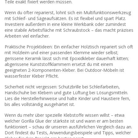
Teile exakt fixiert werden müssen.
Wenn du öfter reparierst, lohnt sich ein Multifunktionswerkzeug
mit Schleif- und Sägeaufsätzen. Es ist flexibel und spart Platz.
Investiere außerdem in eine kleine Werkbank oder zumindest
eine stabile Arbeitsfläche mit Schraubstock – das macht präzises
Arbeiten viel einfacher.
Praktische Projektideen: Ein einfacher Holztisch repariert sich oft
mit Holzleim und einer passenden Klemme wieder selbst;
gerissene Keramik lässt sich mit Epoxidkleber dauerhaft kitten;
abgerissene Kunststoffklammern ersetzt du mit einem
geeigneten 2-Komponenten-Kleber. Bei Outdoor-Möbeln ist
wasserfester Kleber Pflicht.
Sicherheit nicht vergessen: Schutzbrille bei Schleifarbeiten,
Handschuhe bei Klebern und gute Lüftung bei Lösungsmitteln.
Lies die Herstellerhinweise und halte Kinder und Haustiere fern,
bis alles vollständig ausgehärtet ist.
Wenn du mehr über spezielle Klebstoffe wissen willst – etwa
welcher Gorilla Glue der stärkste ist und wann er am besten
funktioniert – schau dir unseren ausführlichen Vergleich dazu an.
Dort findest du Tests, Anwendungsbeispiele und Tipps, welcher