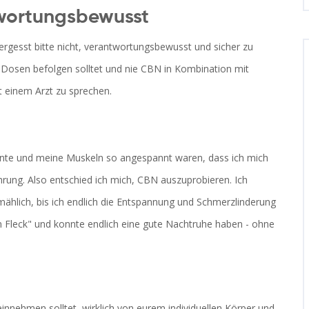
twortungsbewusst
rgesst bitte nicht, verantwortungsbewusst und sicher zu
 Dosen befolgen solltet und nie CBN in Kombination mit
 einem Arzt zu sprechen.
 konnte und meine Muskeln so angespannt waren, dass ich mich
ung. Also entschied ich mich, CBN auszuprobieren. Ich
mählich, bis ich endlich die Entspannung und Schmerzlinderung
en Fleck" und konnte endlich eine gute Nachtruhe haben - ohne
einnehmen solltet, wirklich von eurem individuellen Körper und