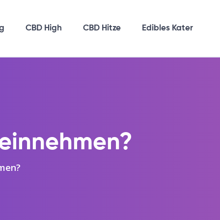
g
CBD High
CBD Hitze
Edibles Kater
h einnehmen?
hmen?