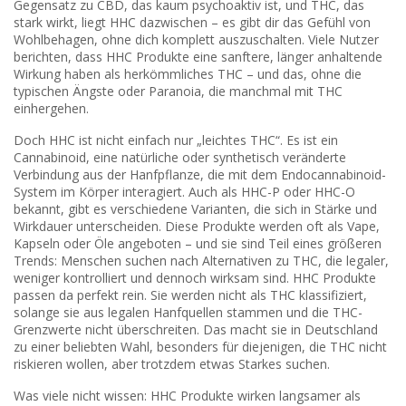
Gegensatz zu CBD, das kaum psychoaktiv ist, und THC, das
stark wirkt, liegt HHC dazwischen – es gibt dir das Gefühl von
Wohlbehagen, ohne dich komplett auszuschalten. Viele Nutzer
berichten, dass HHC Produkte eine sanftere, länger anhaltende
Wirkung haben als herkömmliches THC – und das, ohne die
typischen Ängste oder Paranoia, die manchmal mit THC
einhergehen.
Doch HHC ist nicht einfach nur „leichtes THC“. Es ist ein
Cannabinoid
,
eine natürliche oder synthetisch veränderte
Verbindung aus der Hanfpflanze, die mit dem Endocannabinoid-
System im Körper interagiert
. Auch als
HHC-P
oder
HHC-O
bekannt, gibt es verschiedene Varianten, die sich in Stärke und
Wirkdauer unterscheiden. Diese Produkte werden oft als Vape,
Kapseln oder Öle angeboten – und sie sind Teil eines größeren
Trends: Menschen suchen nach Alternativen zu THC, die legaler,
weniger kontrolliert und dennoch wirksam sind. HHC Produkte
passen da perfekt rein. Sie werden nicht als THC klassifiziert,
solange sie aus legalen Hanfquellen stammen und die THC-
Grenzwerte nicht überschreiten. Das macht sie in Deutschland
zu einer beliebten Wahl, besonders für diejenigen, die THC nicht
riskieren wollen, aber trotzdem etwas Starkes suchen.
Was viele nicht wissen: HHC Produkte wirken langsamer als