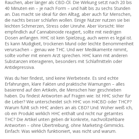
Rauchen, aber länger als CBD-Öl. Die Wirkung setzt nach 20 bis
40 Minuten ein – je nach Form – und hält bis zu sechs Stunden
an. Das macht sie ideal für den Alltag, aber auch für Menschen,
die nachts besser schlafen wollen. Einige Nutzer nutzen sie bei
leichten Schmerzen, Stress oder Unruhe. Aber Vorsicht: Wer
empfindlich auf Cannabinoide reagiert, sollte mit niedrigen
Dosen anfangen. HHC ist kein Spielzeug, auch wenn es legal ist.
Es kann Müdigkeit, trockenen Mund oder leichte Benommenheit
verursachen – genau wie THC. Und wer Medikamente nimmt,
sollte vorher mit einem Arzt sprechen. HHC kann mit anderen
Substanzen interagieren, besonders mit Schlafmitteln oder
Antidepressiva.
Was du hier findest, sind keine Werbetexte. Es sind echte
Erfahrungen, klare Fakten und praktische Warnungen – alles
basierend auf den Artikeln, die Menschen hier geschrieben
haben. Du findest Antworten auf Fragen wie: Ist HHC sicher für
die Leber? Wie unterscheidet sich HHC von H4CBD oder THCP?
Warum fühlt sich HHC anders an als CBD? Und: Woher weiß ich,
ob ein Produkt wirklich HHC enthält und nicht nur getarntes
THC? Die Artikel unten geben dir konkrete, nachvollziehbare
Antworten – ohne Übertreibung, ohne Marketing-Gimmicks.
Einfach: Was wirklich funktioniert, was nicht und warum.