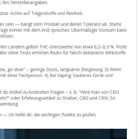
 lies Herstellerangaben.
tzbar. Achte auf Trägerstoffe und Reinheit.
es sein — hängt vom Produkt und deiner Toleranz ab. Starte
frage immer mit dem Arzt sprechen. Übermäßiger Konsum kann
slösen.
 vielen Ländern gelten THC-Grenzwerte von etwa 0,2–0,3 %. Prüfe
kte ohne Tests erhöhen Risiko für falsch deklarierte Wirkstoffe
 low, go slow" – geringe Dosis, langsame Steigerung. 3) Wenn
it einer Fachperson. 4) Bei Vaping: Sauberes Gerät und
est du Artikel zu konkreten Fragen – z. B. "Wird man von CBD
arts?" oder Erfahrungsartikel zu Shatter, CBG und CBN. So
nwendung.
 — ich helfe dir, die wichtigen Punkte zu prüfen.