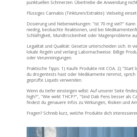
punktuellen Schmerzen. Übertreibe die Anwendung nicht;
Flüssiges Cannabis (Tinkturen/Extrakte): Vielseitig einse
Dosierung und Nebenwirkungen: "Ist 70 mg viel?" Kann 
niedrig, beobachte Reaktionen, und bei Medikamenten
Schläfrigkeit, Mundtrockenheit oder Magenprobleme au
Legalität und Qualität: Gesetze unterscheiden sich. In
lokale Regeln und verlang Labornachweise. Billige Produ
oder Verunreinigungen.
Praktische Tipps: 1) Kaufe Produkte mit COA. 2) "Start
du drogentests hast oder Medikamente nimmst, sprich m
geprüfte Liquids verwenden.
Wenn du tiefer einsteigen willst: Auf unserer Seite find
high?", "Wie wirkt THCP?", "Sind Dab Pens besser als C
findest du genauere Infos zu Wirkungen, Risiken und A
Fragen? Schreib kurz, welche Produkte dich interessieren