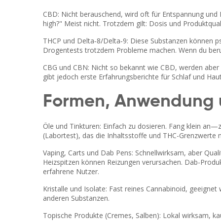
CBD: Nicht berauschend, wird oft für Entspannung und 
high?" Meist nicht. Trotzdem gilt: Dosis und Produktqua
THCP und Delta‑8/Delta‑9: Diese Substanzen können psyc
Drogentests trotzdem Probleme machen. Wenn du beruflic
CBG und CBN: Nicht so bekannt wie CBD, werden aber be
gibt jedoch erste Erfahrungsberichte für Schlaf und Haut
Formen, Anwendung u
Öle und Tinkturen: Einfach zu dosieren. Fang klein an
(Labortest), das die Inhaltsstoffe und THC-Grenzwerte 
Vaping, Carts und Dab Pens: Schnellwirksam, aber Qual
Heizspitzen können Reizungen verursachen. Dab-Produkt
erfahrene Nutzer.
Kristalle und Isolate: Fast reines Cannabinoid, geeignet
anderen Substanzen.
Topische Produkte (Cremes, Salben): Lokal wirksam, 