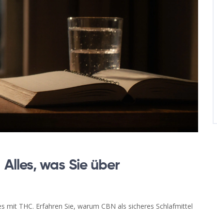
lles, was Sie über
es mit THC. Erfahren Sie, warum CBN als sicheres Schlafmittel