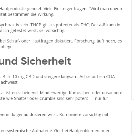
Hautprodukte genutzt. Viele Einsteiger fragen: "Wird man davon
lität bestimmen die Wirkung.
hoaktiv sein. THCP gilt als potenter als THC; Delta‑8 kann in
h getestet wirst, sei vorsichtig.
i Schlaf- oder Hautfragen diskutiert. Forschung läuft noch, es
pflege.
nd Sicherheit
—z. B. 5–10 mg CBD und steigere langsam. Achte auf ein COA
nachweist.
ität ist entscheidend. Minderwertige Kartuschen oder unsaubere
e wie Shatter oder Crumble sind sehr potent — nur für
 wenn du genau dosieren willst. Kombiniere vorsichtig mit
kaum systemische Aufnahme. Gut bei Hautproblemen oder